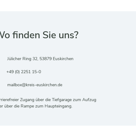
o finden Sie uns?
Adresse:
Jülicher Ring 32, 53879 Euskirchen
Telefonnummer:
+49 (0) 2251 15-0
E-Mail:
mailbox@kreis-euskirchen.de
rrierefreier Zugang über die Tiefgarage zum Aufzug
er über die Rampe zum Haupteingang.