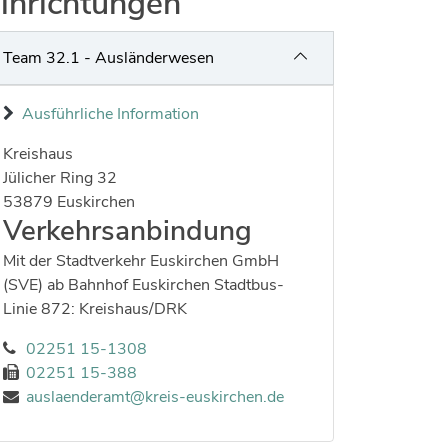
inrichtungen
Team 32.1 - Ausländerwesen
Ausführliche Information
Kreishaus
Strasse:
Hausnummer:
Jülicher Ring
32
Postleitzahl:
Ort:
53879
Euskirchen
Verkehrsanbindung
Mit der Stadtverkehr Euskirchen GmbH
(SVE) ab Bahnhof Euskirchen Stadtbus-
Linie 872: Kreishaus/DRK
02251 15-1308
02251 15-388
auslaenderamt@kreis-euskirchen.de