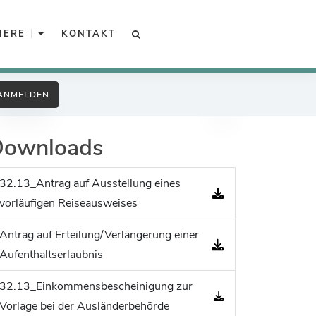
Unterkategorien von Karriere
IERE
KONTAKT
SUCHE
Arbeitgeber Kreisverwaltung
ANMELDEN
Unsere offenen Stellen
Downloads
Ausbildung, Praktikum, BFD
Ingenieure
32.13_Antrag auf Ausstellung eines
vorläufigen Reiseausweises
Gefahrenabwehr
Antrag auf Erteilung/Verlängerung einer
Sozialarbeit
Aufenthaltserlaubnis
Interkulturelle Öffnung
32.13_Einkommensbescheinigung zur
Kreispolizeibehörde
Vorlage bei der Ausländerbehörde