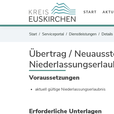
Zum Header
Zum Hauptinhalt
START
AKTU
Zum Footer
Suche
Start
Serviceportal
Dienstleistungen
Details
Sie befinden sich hier:
Übertrag / Neuausst
Niederlassungserlau
Voraussetzungen
aktuell gültige Niederlassungserlaubnis
Erforderliche Unterlagen