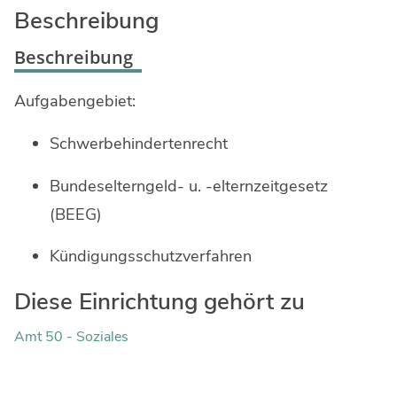
Ingenieure
Umwelt & Nachhaltigkeit
Beschreibung
Gefahrenabwehr
Verkehr & Mobilität
Beschreibung
Sozialarbeit
Wirtschaft & Tourismus
Aufgabengebiet:
Interkulturelle Öffnung
Kultur
Schwerbehindertenrecht
Kreispolizeibehörde
Bundeselterngeld- u. -elternzeitgesetz
Jobs bei allen Arbeitgebern im Kreisgebiet
(BEEG)
Kündigungsschutzverfahren
Diese Einrichtung gehört zu
Amt 50 - Soziales