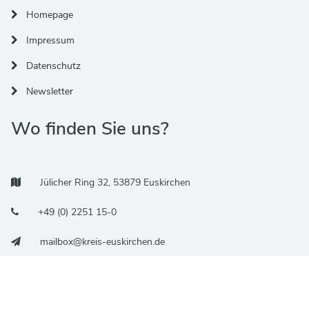
Homepage
Impressum
Datenschutz
Newsletter
Wo finden Sie uns?
Adresse:
Jülicher Ring 32, 53879 Euskirchen
Telefonnummer:
+49 (0) 2251 15-0
E-Mail:
mailbox@kreis-euskirchen.de
Barrierefreier Zugang über die Tiefgarage zum Aufzug oder über
die Rampe zum Haupteingang.