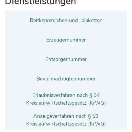
Dienstleistungen
Ingenieure
Umwelt & Nachhaltigkeit
Gefahrenabwehr
Verkehr & Mobilität
Reitkennzeichen und -plaketten
Sozialarbeit
Wirtschaft & Tourismus
Interkulturelle Öffnung
Erzeugernummer
Kultur
Kreispolizeibehörde
Entsorgernummer
Jobs bei allen Arbeitgebern im Kreisgebiet
Bevollmächtigtennummer
Erlaubnisverfahren nach § 54
Kreislaufwirtschaftsgesetz (KrWG)
Anzeigeverfahren nach § 53
Kreislaufwirtschaftsgesetz (KrWG)