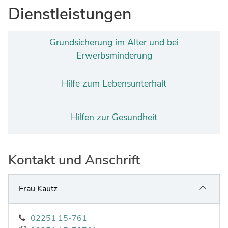
Ingenieure
Umwelt & Nachhaltigkeit
Dienstleistungen
Gefahrenabwehr
Verkehr & Mobilität
Grundsicherung im Alter und bei
Sozialarbeit
Wirtschaft & Tourismus
Erwerbsminderung
Interkulturelle Öffnung
Kultur
Hilfe zum Lebensunterhalt
Kreispolizeibehörde
Jobs bei allen Arbeitgebern im Kreisgebiet
Hilfen zur Gesundheit
Kontakt und Anschrift
Frau Kautz
02251 15-761