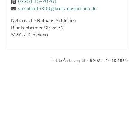
02251 15-70761
sozialamt5300@kreis-euskirchen.de
Nebenstelle Rathaus Schleiden
Strasse:
Hausnummer:
Blankenheimer Strasse
2
Postleitzahl:
Ort:
53937
Schleiden
Letzte Änderung: 30.06.2025 - 10:10:46 Uhr