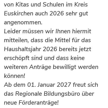
Ingenieure
von Kitas und Schulen im Kreis
Umwelt & Nachhaltigkeit
Gefahrenabwehr
Euskirchen auch 2026 sehr gut
Verkehr & Mobilität
angenommen.
Sozialarbeit
Wirtschaft & Tourismus
Leider müssen wir Ihnen hiermit
Interkulturelle Öffnung
Kultur
mitteilen, dass die Mittel für das
Kreispolizeibehörde
Haushaltsjahr 2026 bereits jetzt
Jobs bei allen Arbeitgebern im Kreisgebiet
erschöpft sind und dass keine
weiteren Anträge bewilligt werden
können!
Ab dem 01. Januar 2027 freut sich
das Regionale Bildungsbüro über
neue Förderanträge!