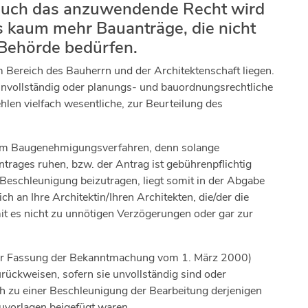
 auch das anzuwendende Recht wird
es kaum mehr Bauanträge, die nicht
 Behörde bedürfen.
m Bereich des Bauherrn und der Architektenschaft liegen.
 unvollständig oder planungs- und bauordnungsrechtliche
hlen vielfach wesentliche, zur Beurteilung des
 im Baugenehmigungsverfahren, denn solange
trages ruhen, bzw. der Antrag ist gebührenpflichtig
 Beschleunigung beizutragen, liegt somit in der Abgabe
h an Ihre Architektin/Ihren Architekten, die/der die
t es nicht zu unnötigen Verzögerungen oder gar zur
der Fassung der Bekanntmachung vom 1. März 2000)
rückweisen, sofern sie unvollständig sind oder
ich zu einer Beschleunigung der Bearbeitung derjenigen
auvorlagen beigefügt waren.