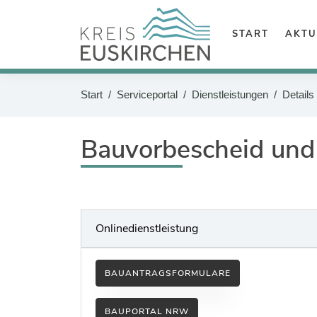
Zum Header
Zum Hauptinhalt
START
AKTU
Zum Footer
Suche
Start
Serviceportal
Dienstleistungen
Details
Sie befinden sich hier:
Bauvorbescheid un
Onlinedienstleistung
BAUANTRAGSFORMULARE
BAUPORTAL NRW