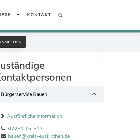
Unterkategorien von Karriere
IERE
KONTAKT
SUCHE
Arbeitgeber Kreisverwaltung
ANMELDEN
Unsere offenen Stellen
uständige
Ausbildung, Praktikum, BFD
ontaktpersonen
Ingenieure
Gefahrenabwehr
Bürgerservice Bauen
Sozialarbeit
Ausführliche Information
Interkulturelle Öffnung
02251 15-513
Kreispolizeibehörde
bauen@kreis-euskirchen.de