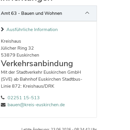
Amt 63 - Bauen und Wohnen
Ausführliche Information
Kreishaus
Strasse:
Hausnummer:
Jülicher Ring
32
Postleitzahl:
Ort:
53879
Euskirchen
Verkehrsanbindung
Mit der Stadtverkehr Euskirchen GmbH
(SVE) ab Bahnhof Euskirchen Stadtbus-
Linie 872: Kreishaus/DRK
02251 15-513
bauen@kreis-euskirchen.de
Letzte Änderung: 23.06.2026 - 08:34:42 Uhr