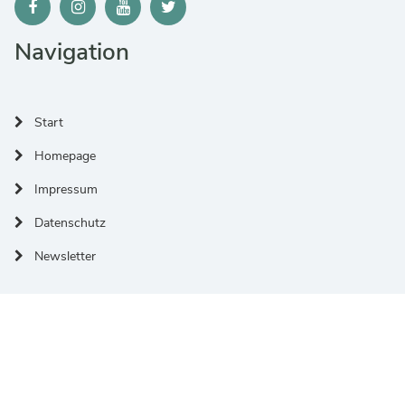
Navigation
Start
Homepage
Impressum
Datenschutz
Newsletter
Wo finden Sie uns?
Adresse:
Jülicher Ring 32, 53879 Euskirchen