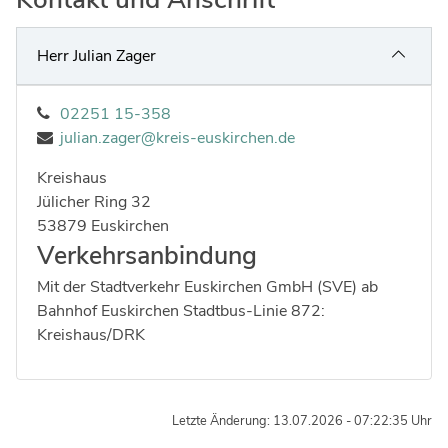
Ingenieure
Umwelt & Nachhaltigkeit
Gefahrenabwehr
Verkehr & Mobilität
Herr Julian Zager
Sozialarbeit
Wirtschaft & Tourismus
02251 15-358
Interkulturelle Öffnung
julian.zager@kreis-euskirchen.de
Kultur
Kreispolizeibehörde
Kreishaus
Strasse:
Hausnummer:
Jülicher Ring
32
Jobs bei allen Arbeitgebern im Kreisgebiet
Postleitzahl:
Ort:
53879
Euskirchen
Verkehrsanbindung
Mit der Stadtverkehr Euskirchen GmbH (SVE) ab
Bahnhof Euskirchen Stadtbus-Linie 872:
Kreishaus/DRK
Letzte Änderung: 13.07.2026 - 07:22:35 Uhr