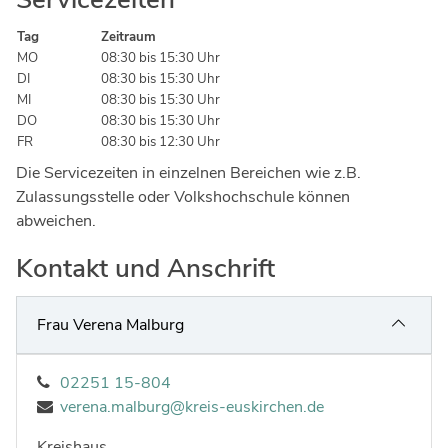
Ingenieure
Umwelt & Nachhaltigkeit
Tag
Zeitraum
Gefahrenabwehr
Verkehr & Mobilität
MO
08:30 bis 15:30 Uhr
DI
08:30 bis 15:30 Uhr
Sozialarbeit
Wirtschaft & Tourismus
MI
08:30 bis 15:30 Uhr
DO
08:30 bis 15:30 Uhr
Interkulturelle Öffnung
Kultur
FR
08:30 bis 12:30 Uhr
Die Servicezeiten in einzelnen Bereichen wie z.B.
Kreispolizeibehörde
Zulassungsstelle oder Volkshochschule können
Jobs bei allen Arbeitgebern im Kreisgebiet
abweichen.
Kontakt und Anschrift
Frau Verena Malburg
02251 15-804
verena.malburg@kreis-euskirchen.de
Kreishaus