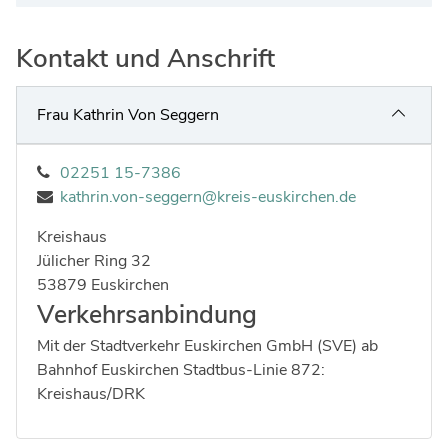
Ingenieure
Umwelt & Nachhaltigkeit
Gefahrenabwehr
Kontakt und Anschrift
Verkehr & Mobilität
Sozialarbeit
Wirtschaft & Tourismus
Frau Kathrin Von Seggern
Interkulturelle Öffnung
Kultur
02251 15-7386
Kreispolizeibehörde
kathrin.von-seggern@kreis-euskirchen.de
Jobs bei allen Arbeitgebern im Kreisgebiet
Kreishaus
Strasse:
Hausnummer:
Jülicher Ring
32
Postleitzahl:
Ort:
53879
Euskirchen
Verkehrsanbindung
Mit der Stadtverkehr Euskirchen GmbH (SVE) ab
Bahnhof Euskirchen Stadtbus-Linie 872:
Kreishaus/DRK