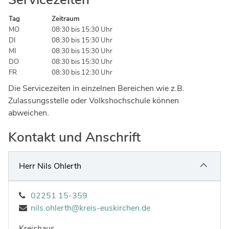
Ingenieure
Umwelt & Nachhaltigkeit
Tag
Zeitraum
Gefahrenabwehr
Verkehr & Mobilität
MO
08:30 bis 15:30 Uhr
DI
08:30 bis 15:30 Uhr
Sozialarbeit
Wirtschaft & Tourismus
MI
08:30 bis 15:30 Uhr
DO
08:30 bis 15:30 Uhr
Interkulturelle Öffnung
Kultur
FR
08:30 bis 12:30 Uhr
Die Servicezeiten in einzelnen Bereichen wie z.B.
Kreispolizeibehörde
Zulassungsstelle oder Volkshochschule können
Jobs bei allen Arbeitgebern im Kreisgebiet
abweichen.
Kontakt und Anschrift
Herr Nils Ohlerth
02251 15-359
nils.ohlerth@kreis-euskirchen.de
Kreishaus