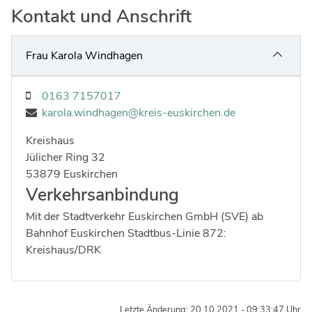
Ingenieure
Umwelt & Nachhaltigkeit
Kontakt und Anschrift
Gefahrenabwehr
Verkehr & Mobilität
Frau Karola Windhagen
Sozialarbeit
Wirtschaft & Tourismus
Interkulturelle Öffnung
0163 7157017
Kultur
karola.windhagen@kreis-euskirchen.de
Kreispolizeibehörde
Kreishaus
Jobs bei allen Arbeitgebern im Kreisgebiet
Strasse:
Hausnummer:
Jülicher Ring
32
Postleitzahl:
Ort:
53879
Euskirchen
Verkehrsanbindung
Mit der Stadtverkehr Euskirchen GmbH (SVE) ab
Bahnhof Euskirchen Stadtbus-Linie 872:
Kreishaus/DRK
Letzte Änderung: 20.10.2021 - 09:33:47 Uhr