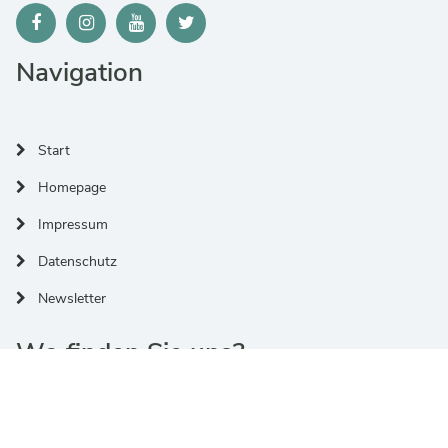
Navigation
Start
Homepage
Impressum
Datenschutz
Newsletter
Wo finden Sie uns?
Adresse:
Jülicher Ring 32, 53879 Euskirchen