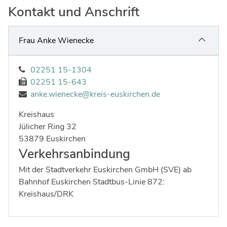
Ingenieure
Umwelt & Nachhaltigkeit
Kontakt und Anschrift
Gefahrenabwehr
Verkehr & Mobilität
Frau Anke Wienecke
Sozialarbeit
Wirtschaft & Tourismus
Interkulturelle Öffnung
02251 15-1304
Kultur
02251 15-643
Kreispolizeibehörde
anke.wienecke@kreis-euskirchen.de
Jobs bei allen Arbeitgebern im Kreisgebiet
Kreishaus
Strasse:
Hausnummer:
Jülicher Ring
32
Postleitzahl:
Ort:
53879
Euskirchen
Verkehrsanbindung
Mit der Stadtverkehr Euskirchen GmbH (SVE) ab
Bahnhof Euskirchen Stadtbus-Linie 872:
Kreishaus/DRK