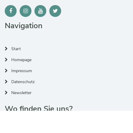
Navigation
Start
Homepage
Impressum
Datenschutz
Newsletter
Wo finden Sie uns?
Adresse:
Jülicher Ring 32, 53879 Euskirchen