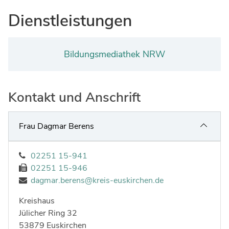
Ingenieure
Umwelt & Nachhaltigkeit
Dienstleistungen
Gefahrenabwehr
Verkehr & Mobilität
Sozialarbeit
Wirtschaft & Tourismus
Bildungsmediathek NRW
Interkulturelle Öffnung
Kultur
Kreispolizeibehörde
Kontakt und Anschrift
Jobs bei allen Arbeitgebern im Kreisgebiet
Frau Dagmar Berens
02251 15-941
02251 15-946
dagmar.berens@kreis-euskirchen.de
Kreishaus
Strasse:
Hausnummer:
Jülicher Ring
32
Postleitzahl:
Ort:
53879
Euskirchen