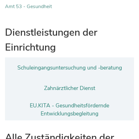
Ingenieure
Umwelt & Nachhaltigkeit
Amt 53 - Gesundheit
Gefahrenabwehr
Verkehr & Mobilität
Sozialarbeit
Dienstleistungen der
Wirtschaft & Tourismus
Interkulturelle Öffnung
Kultur
Einrichtung
Kreispolizeibehörde
Jobs bei allen Arbeitgebern im Kreisgebiet
Schuleingangsuntersuchung und -beratung
Zahnärztlicher Dienst
EU.KITA - Gesundheitsfördernde
Entwicklungsbegleitung
Alle Zuständigkeiten der