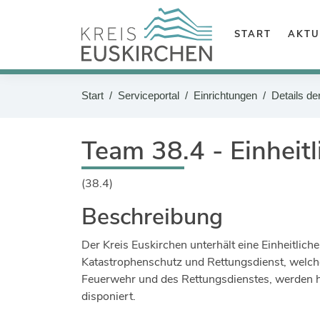
Zum Header
Zum Hauptinhalt
START
AKTU
Zum Footer
Suche
Start
Serviceportal
Einrichtungen
Details de
Sie befinden sich hier:
Team 38.4 - Einheitli
(38.4)
Beschreibung
Der Kreis Euskirchen unterhält eine Einheitliche 
Katastrophenschutz und Rettungsdienst, welche
Feuerwehr und des Rettungsdienstes, werden h
disponiert.