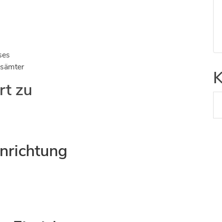
Kultur
ses
gsämter
K
rt zu
inrichtung