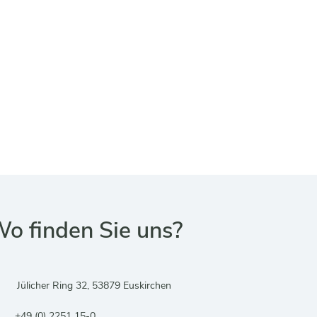
o finden Sie uns?
Adresse:
Jülicher Ring 32, 53879 Euskirchen
Telefonnummer:
+49 (0) 2251 15-0