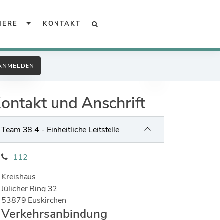
Unterkategorien von Karriere
IERE
KONTAKT
SUCHE
Arbeitgeber Kreisverwaltung
ANMELDEN
Unsere offenen Stellen
ontakt und Anschrift
Ausbildung, Praktikum, BFD
Ingenieure
Team 38.4 - Einheitliche Leitstelle
Gefahrenabwehr
112
Sozialarbeit
Kreishaus
Interkulturelle Öffnung
Strasse:
Hausnummer:
Jülicher Ring
32
Postleitzahl:
Ort:
53879
Euskirchen
Kreispolizeibehörde
Verkehrsanbindung