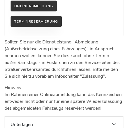
Ingenieure
Umwelt & Nachhaltigkeit
ONLINEABMELDUNG
Gefahrenabwehr
Verkehr & Mobilität
TERMINRESERVIERUNG
Sozialarbeit
Wirtschaft & Tourismus
Interkulturelle Öffnung
Kultur
Sollten Sie nur die Dienstleistung "Abmeldung
(Außerbetriebsetzung eines Fahrzeuges)" in Anspruch
Kreispolizeibehörde
nehmen wollen, können Sie diese auch ohne Termin -
Jobs bei allen Arbeitgebern im Kreisgebiet
außer Samstags - in Euskirchen zu den Servicezeiten des
Straßenverkehrsamtes durchführen lassen. Bitte melden
Sie sich hierzu vorab am Infoschalter "Zulassung".
Hinweis:
Im Rahmen einer Onlineabmeldung kann das Kennzeichen
entweder nicht oder nur für eine spätere Wiederzulassung
des abgemeldeten Fahrzeugs reserviert werden!
Unterlagen