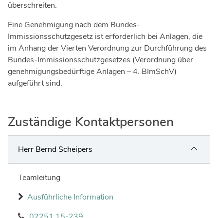
Ingenieure
überschreiten.
Umwelt & Nachhaltigkeit
Gefahrenabwehr
Eine Genehmigung nach dem Bundes-
Verkehr & Mobilität
Immissionsschutzgesetz ist erforderlich bei Anlagen, die
Sozialarbeit
Wirtschaft & Tourismus
im Anhang der Vierten Verordnung zur Durchführung des
Bundes-Immissionsschutzgesetzes (Verordnung über
Interkulturelle Öffnung
Kultur
genehmigungsbedürftige Anlagen – 4. BImSchV)
aufgeführt sind.
Kreispolizeibehörde
Jobs bei allen Arbeitgebern im Kreisgebiet
Zuständige Kontaktpersonen
Herr Bernd Scheipers
Teamleitung
Ausführliche Information
02251 15-239