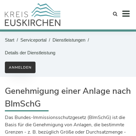
Zum Header
Zum Hauptinhalt
Zum Footer
Suche
Start
Serviceportal
Dienstleistungen
START
Sie befinden sich hier:
Unter
Details der Dienstleistung
AKTUELLES
Pressemitteilungen
Unter
THEMEN
ANMELDEN
Politik & Verwaltung
DIENSTLEISTUNGEN
Bekanntmachungen
Unter
Genehmigung einer Anlage nach
KARRIERE
Familie, Bildung & Integration
Hochwasserportal
Arbeitgeber Kreisverwaltung
KONTAKT
BImSchG
Bevölkerungsschutz & Ordnung
Kreis in Bewegung
Unsere offenen Stellen
Soziales & Gesundheit
Ukraine
Das Bundes-Immissionsschutzgesetz (BImSchG) ist die
Basis für die Genehmigung von Anlagen, die bestimmte
Ausbildung, Praktikum, BFD
Bauen & Geoinformation
Veranstaltungen
Grenzen - z. B. bezüglich Größe oder Durchsatzmenge -