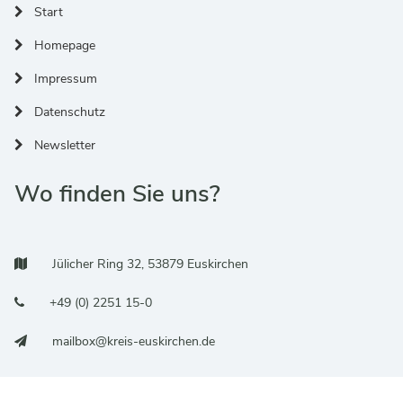
Start
Homepage
Impressum
Datenschutz
Newsletter
Wo finden Sie uns?
Adresse:
Jülicher Ring 32, 53879 Euskirchen
Telefonnummer:
+49 (0) 2251 15-0
E-Mail:
mailbox@kreis-euskirchen.de
Barrierefreier Zugang über die Tiefgarage zum Aufzug oder über