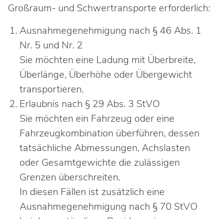
Ingenieure
Umwelt & Nachhaltigkeit
Großraum- und Schwertransporte erforderlich:
Gefahrenabwehr
Verkehr & Mobilität
Ausnahmegenehmigung nach § 46 Abs. 1
Nr. 5 und Nr. 2
Sozialarbeit
Wirtschaft & Tourismus
Sie möchten eine Ladung mit Überbreite,
Interkulturelle Öffnung
Kultur
Überlänge, Überhöhe oder Übergewicht
Kreispolizeibehörde
transportieren.
Erlaubnis nach § 29 Abs. 3 StVO
Jobs bei allen Arbeitgebern im Kreisgebiet
Sie möchten ein Fahrzeug oder eine
Fahrzeugkombination überführen, dessen
tatsächliche Abmessungen, Achslasten
oder Gesamtgewichte die zulässigen
Grenzen überschreiten.
In diesen Fällen ist zusätzlich eine
Ausnahmegenehmigung nach § 70 StVO