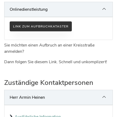
Ingenieure
Umwelt & Nachhaltigkeit
Onlinedienstleistung
Gefahrenabwehr
Verkehr & Mobilität
Sozialarbeit
Wirtschaft & Tourismus
LINK ZUM AUFBRUCHKATASTER
Interkulturelle Öffnung
Kultur
Sie möchten einen Aufbruch an einer Kreisstraße
Kreispolizeibehörde
anmelden?
Jobs bei allen Arbeitgebern im Kreisgebiet
Dann folgen Sie diesem Link. Schnell und unkomplizert!
Zuständige Kontaktpersonen
Herr Armin Heinen
Ausführliche Information