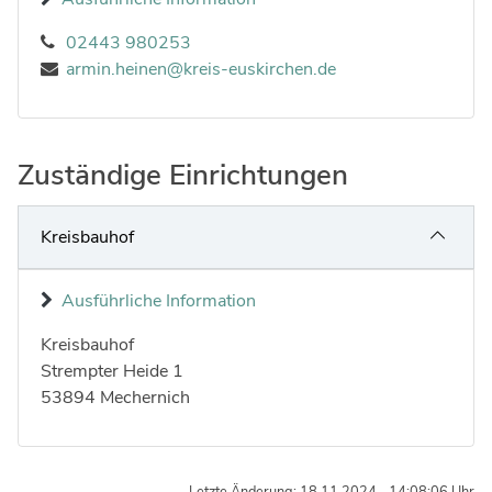
02443 980253
armin.heinen@kreis-euskirchen.de
Zuständige Einrichtungen
Kreisbauhof
Ausführliche Information
Kreisbauhof
Strasse:
Hausnummer:
Strempter Heide
1
Postleitzahl:
Ort:
53894
Mechernich