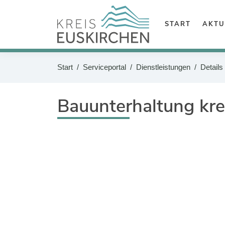
Zum Header
Zum Hauptinhalt
START
AKTU
Zum Footer
Suche
Start
Serviceportal
Dienstleistungen
Details
Sie befinden sich hier:
Bauunterhaltung kr