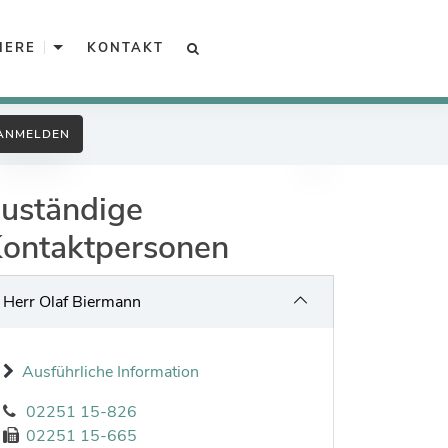
Unterkategorien von Karriere
IERE
KONTAKT
SUCHE
Arbeitgeber Kreisverwaltung
ANMELDEN
Unsere offenen Stellen
uständige
Ausbildung, Praktikum, BFD
ontaktpersonen
Ingenieure
Gefahrenabwehr
Herr Olaf Biermann
Sozialarbeit
Ausführliche Information
Interkulturelle Öffnung
02251 15-826
Kreispolizeibehörde
02251 15-665